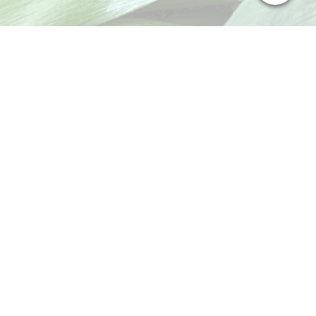
Klassisches Tape
Klassisches Tape kennen die meisten, als "weißes Tape".
Das Tape ist kaum bis garnicht elastisch, da es primär zur
mechanischen Stabilisation
eingesetzt wird, um beispielsweise
die Funktion eines verletzten Bandes zu untestützen.
Die
bekannteste
Tapeanlage dürfte die am
Sprunggelenk
sein.
Die
Auffälligste
ist die am
Handgelenk
, da man sie nicht
verstecken kann. Das prominenteste Beispiel dafür ist wohl der
jüngst zum Weltfußballer gekürte Karim Benzema, der die
letzten Jahre ausschließlich mit einer getapten Hand/Finger
gespielt hat.
Abseits des Profisports sollten Tapeanlagen allerdings nicht zur
Dauereinrichtung werden, da dies auch immer ein erhöhtes
Verletzungsrisiko für angrenzende Gelenke darstellt. Es sollte
vielmehr als Unterstützung für den
Wiedereinstieg in den